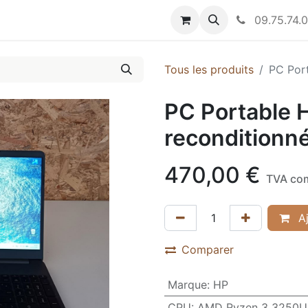
nous
09.75.74.0
Tous les produits
PC Port
PC Portable H
reconditionn
470,00
€
TVA co
Aj
Comparer
Marque
:
HP
CPU
:
AMD Ryzen 3 3250U