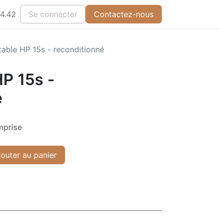
4.42
Se connecter
Contactez-nous
able HP 15s - reconditionné
P 15s -
é
mprise
outer au panier