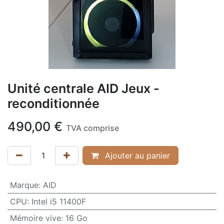
Unité centrale AID Jeux -
reconditionnée
490,00
€
TVA comprise
Ajouter au panier
Marque
:
AID
CPU
:
Intel i5 11400F
Mémoire vive
:
16 Go